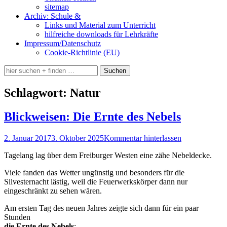
sitemap
Archiv: Schule &
Links und Material zum Unterricht
hilfreiche downloads für Lehrkräfte
Impressum/Datenschutz
Cookie-Richtlinie (EU)
Suchen
Suchen
nach:
Schlagwort:
Natur
Blickweisen: Die Ernte des Nebels
Veröffentlicht
2. Januar 2017
3. Oktober 2025
Kommentar hinterlassen
am
Tagelang lag über dem Freiburger Westen eine zähe Nebeldecke.
Viele fanden das Wetter ungünstig und besonders für die
Silvesternacht lästig, weil die Feuerwerkskörper dann nur
eingeschränkt zu sehen wären.
Am ersten Tag des neuen Jahres zeigte sich dann für ein paar
Stunden
die Ernte des Nebels
: