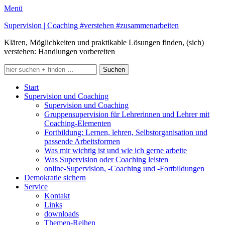
Menü
Supervision | Coaching #verstehen #zusammenarbeiten
Klären, Möglichkeiten und praktikable Lösungen finden, (sich)
verstehen: Handlungen vorbereiten
Suchen
nach:
Primäres
Zum
Start
Inhalt
Supervision und Coaching
Menü
springen
Supervision und Coaching
Gruppensupervision für Lehrerinnen und Lehrer mit
Coaching-Elementen
Fortbildung: Lernen, lehren, Selbstorganisation und
passende Arbeitsformen
Was mir wichtig ist und wie ich gerne arbeite
Was Supervision oder Coaching leisten
online-Supervision, -Coaching und -Fortbildungen
Demokratie sichern
Service
Kontakt
Links
downloads
Themen-Reihen